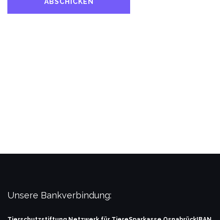
Unsere Bankverbindung:
Tierschutzstiftung Netzwerk für Tiere
Sparkasse Osnabrück
IBAN